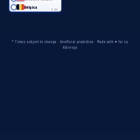
Bélgica
6 JUL
* Times subject to change · Unofficial prediction · Made with ♥ for La
Albirroja