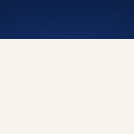
· technical sponsors of the rebrand
OFFICIAL PARTNERS
Become a partner →
Brasil · banca animal
Argentina · lotería