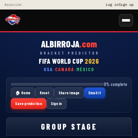
Asunción
Log in
Sign up
ALBIRROJA
.com
BRACKET PREDICTOR
FIFA WORLD CUP
2026
USA
·
CANADÁ
·
MÉXICO
0
%
complete
🏠 Home
Reset
Share image
Email it
Save prediction
Sign in
GROUP STAGE