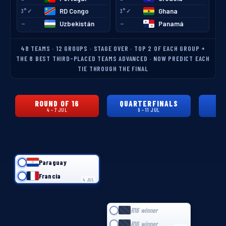
RD Congo
Ghana
3°✓
3°✓
Uzbekistán
Panamá
—
—
48 TEAMS · 12 GROUPS · STAGE OVER · TOP 2 OF EACH GROUP +
THE 8 BEST THIRD-PLACED TEAMS ADVANCED · NOW PREDICT EACH
TIE THROUGH THE FINAL
ROUND OF 16
QUARTERFINALS
S
4 – 7 JUL
9 – 11 JUL
Paraguay
Francia
4 JUL
R16 winner
R16 winner