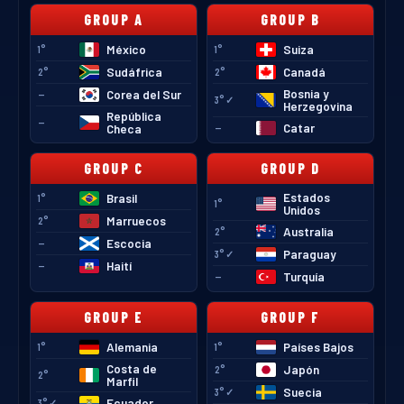
GROUP
A
GROUP
B
México
Suiza
1°
1°
Sudáfrica
Canadá
2°
2°
Bosnia y
Corea del Sur
—
3°✓
Herzegovina
República
—
Catar
Checa
—
GROUP
C
GROUP
D
Estados
Brasil
1°
1°
Unidos
Marruecos
2°
Australia
2°
Escocia
—
Paraguay
3°✓
Haití
—
Turquía
—
GROUP
E
GROUP
F
Alemania
Países Bajos
1°
1°
Costa de
Japón
2°
2°
Marfil
Suecia
3°✓
Ecuador
3°✓