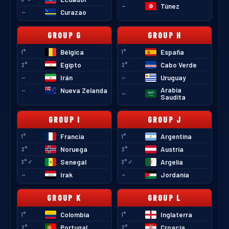
Túnez
—
Curazao
—
GROUP
G
GROUP
H
Bélgica
España
1°
1°
Egipto
Cabo Verde
2°
2°
Irán
Uruguay
—
—
Arabia
Nueva Zelanda
—
—
Saudita
GROUP
I
GROUP
J
Francia
Argentina
1°
1°
Noruega
Austria
2°
2°
Senegal
Argelia
3°✓
3°✓
Irak
Jordania
—
—
GROUP
K
GROUP
L
Colombia
Inglaterra
1°
1°
Portugal
Croacia
2°
2°